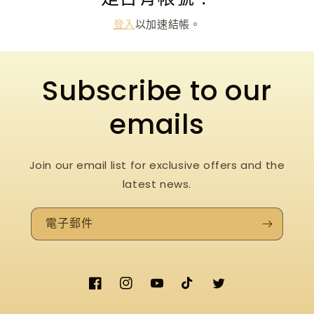
登入
以加速結帳。
Subscribe to our
emails
Join our email list for exclusive offers and the
latest news.
電子郵件
Facebook
Instagram
YouTube
TikTok
Twitter